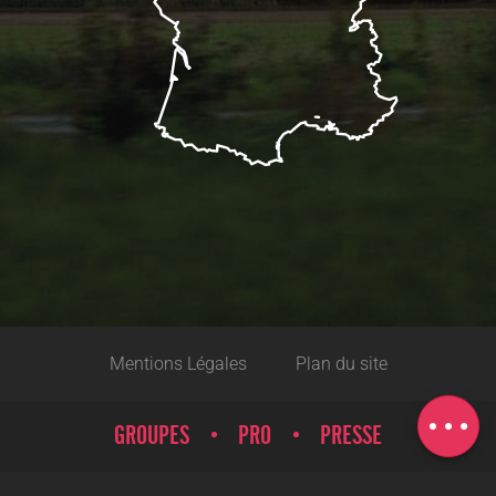
Description
Réserver
Prestations
Mentions Légales
Plan du site
Tarifs
Carte
GROUPES
PRO
PRESSE