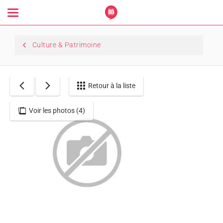
Toggle
navigation
Culture & Patrimoine
Retour à la liste
Voir les photos (4)