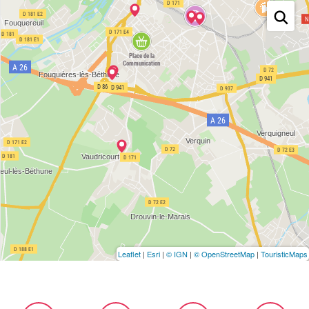
Leaflet
|
Esri
|
© IGN
|
© OpenStreetMap
|
TouristicMaps