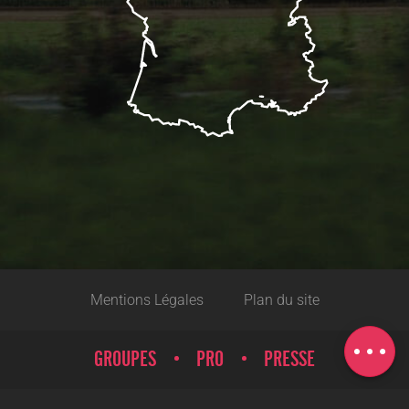
Description
Réserver
Prestations
Mentions Légales
Plan du site
Tarifs
Carte
GROUPES
PRO
PRESSE