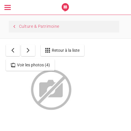
Toggle
navigation
Culture & Patrimoine
Retour à la liste
Voir les photos (4)