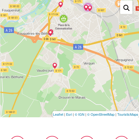
Leaflet
|
Esri
|
© IGN
|
© OpenStreetMap
|
TouristicMaps