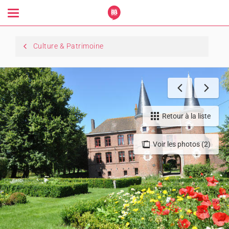
Toggle
navigation
Culture & Patrimoine
Retour à la liste
Voir les photos (2)