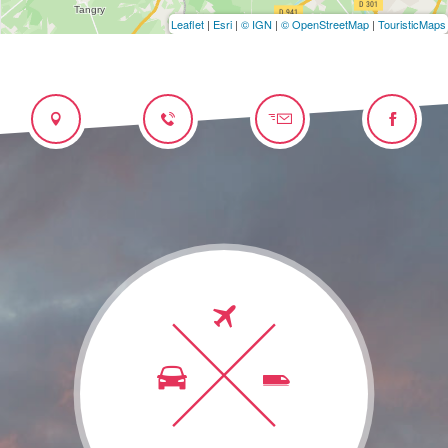
Leaflet
|
Esri
|
© IGN
|
© OpenStreetMap
|
TouristicMaps