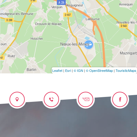
Leaflet
|
Esri
|
© IGN
|
© OpenStreetMap
|
TouristicMaps