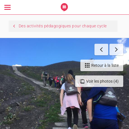
Toggle
navigation
Des activités pédagogiques pour chaque cycle
Retour à la liste
Voir les photos (4)