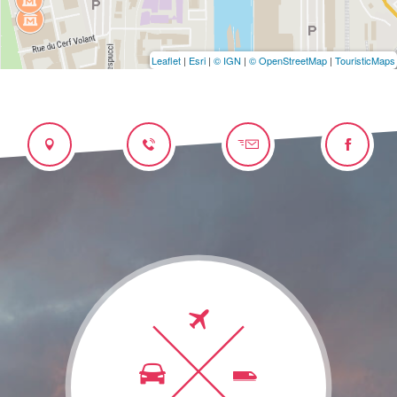
Leaflet
|
Esri
|
© IGN
|
© OpenStreetMap
|
TouristicMaps