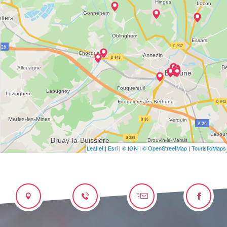
Leaflet
|
Esri
|
© IGN
|
© OpenStreetMap
|
TouristicMaps