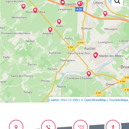
Leaflet
|
Esri
|
© IGN
|
© OpenStreetMap
|
TouristicMaps