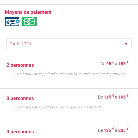
Moyens de paiement
€
€
De
95
à
155
2 personnes
• 1 ou 2 nuits avec petit déjeuner (confiture maison et jus de pomme)
€
€
De
115
à
195
3 personnes
• 1 ou 2 nuits avec petit-déjeuner (2 adultes + 1 enfant)
€
€
De
135
à
235
4 personnes