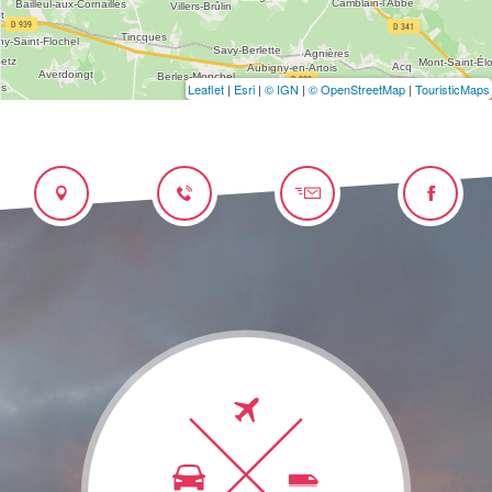
Leaflet
|
Esri
|
© IGN
|
© OpenStreetMap
|
TouristicMaps