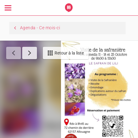
Toggle
navigation
Agenda - Ce mois-ci
Retour à la liste