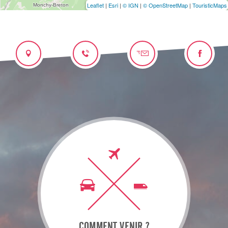
Leaflet
|
Esri
|
© IGN
|
© OpenStreetMap
|
TouristicMaps
COMMENT VENIR ?