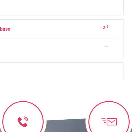
€
3
 base
—