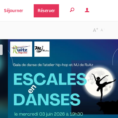
Séjourner
Réserver
+
-
A
A