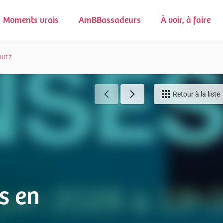
Moments vrais
AmBBassadeurs
À voir, à faire
uitz
Retour à la liste
s en