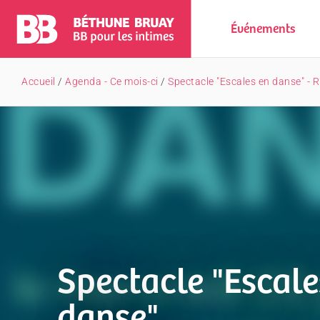
Événements
Accueil
/
Agenda - Ce mois-ci
/
Spectacle "Escales en danse" - R
Spectacle "Escale
danse"