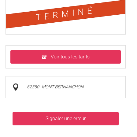
TERMINÉ
Voir tous les tarifs
62350
MONT-BERNANCHON
Signaler une erreur