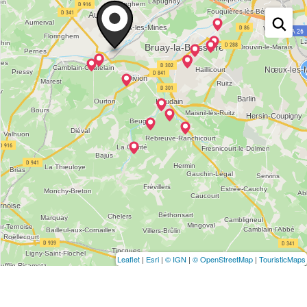
Leaflet
|
Esri
|
© IGN
|
© OpenStreetMap
|
TouristicMaps