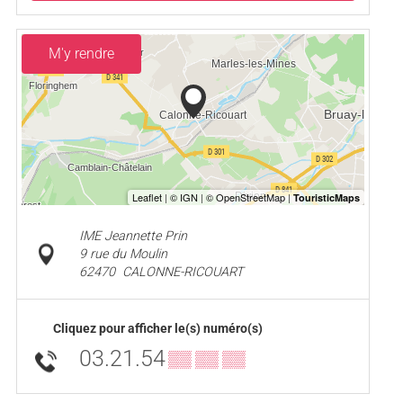
M'y rendre
IME Jeannette Prin
9 rue du Moulin
62470
CALONNE-RICOUART
Cliquez pour afficher le(s) numéro(s)
03.21.54
▒▒ ▒▒ ▒▒