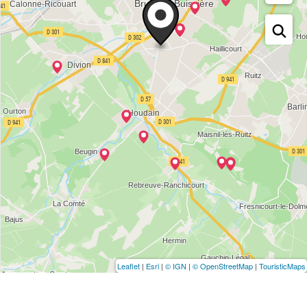
Leaflet
|
Esri
|
© IGN
|
© OpenStreetMap
|
TouristicMaps