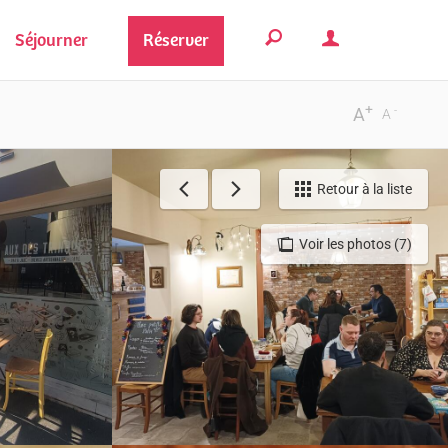
Séjourner
Réserver
+
-
A
A
Retour à la liste
Voir les photos (7)