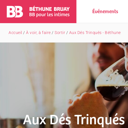
Événements
Accueil
/
À voir, à faire
/
Sortir
/
Aux Dés Trinqués - Béthune
Aux Dés Trinqués