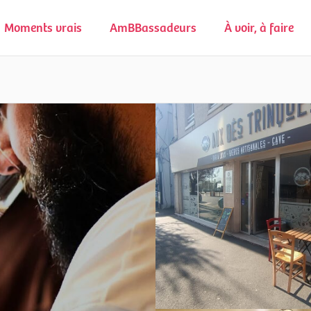
Moments vrais
AmBBassadeurs
À voir, à faire