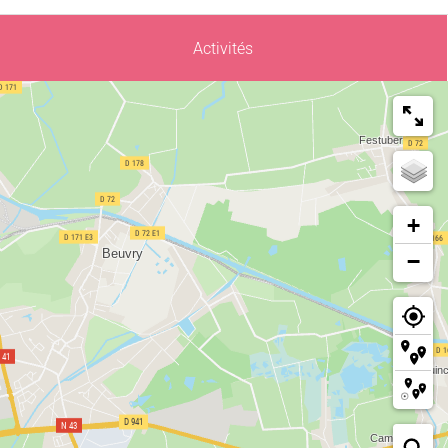
Activités
+
−