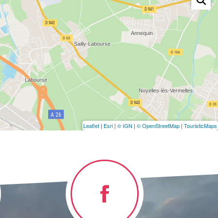
Leaflet
|
Esri
|
© IGN
|
© OpenStreetMap
|
TouristicMaps