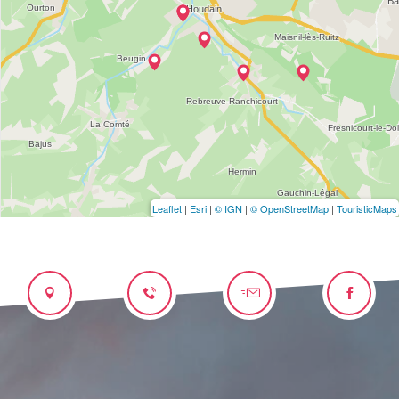
Leaflet
|
Esri
|
© IGN
|
© OpenStreetMap
|
TouristicMaps