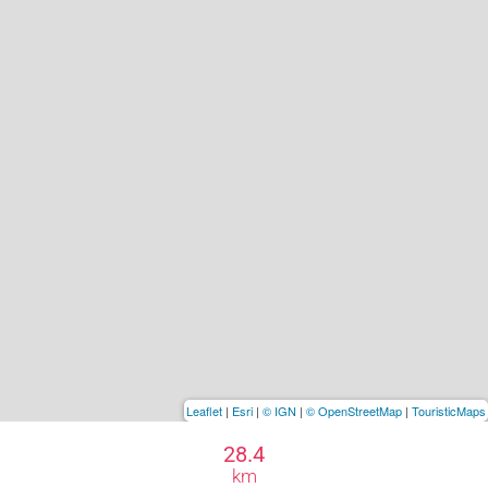
Leaflet
|
Esri
|
© IGN
|
© OpenStreetMap
|
TouristicMaps
28.4
km