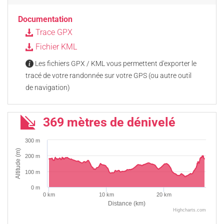
Documentation
Trace GPX
Fichier KML
Les fichiers GPX / KML vous permettent d'exporter le
tracé de votre randonnée sur votre GPS (ou autre outil
de navigation)
369 mètres de dénivelé
300 m
Altitude (m)
200 m
100 m
0 m
0 km
10 km
20 km
Distance (km)
Highcharts.com