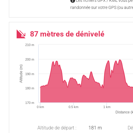
Les fichiers GPX / KML vous per
randonnée sur votre GPS (ou autre
87 mètres de dénivelé
210 m
200 m
Altitude (m)
190 m
180 m
170 m
0 km
0.5 km
1 km
Distance (
Altitude de départ :
181 m
Dé