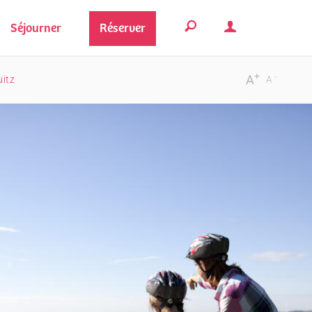
Séjourner
Réserver
+
-
A
uitz
A