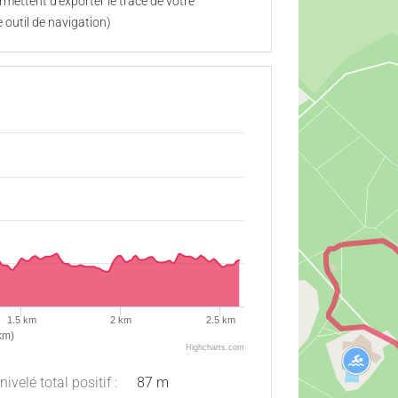
mettent d'exporter le tracé de votre
 outil de navigation)
1.5 km
2 km
2.5 km
km)
Highcharts.com
nivelé total positif :
87 m