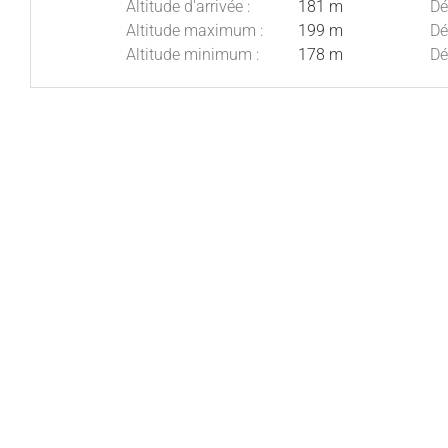
Altitude d'arrivée :
181 m
Dé
Altitude maximum :
199 m
Dé
Altitude minimum :
178 m
Dé