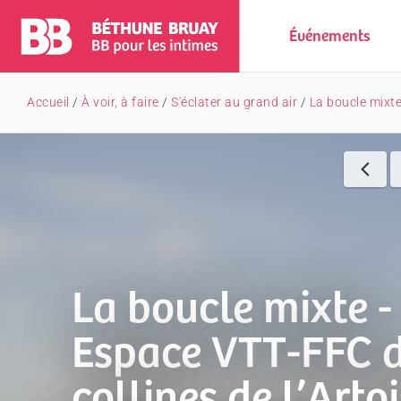
Événements
Accueil
/
À voir, à faire
/
S'éclater au grand air
/
La boucle mixte 
La boucle mixte -
Espace VTT-FFC 
collines de l’Artoi