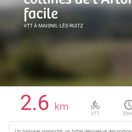
facile
VTT
À MAISNIL-LÈS-RUITZ
2.6
km
VTT
20m
Un balisage rapproché, un faible dénivelé et des portio