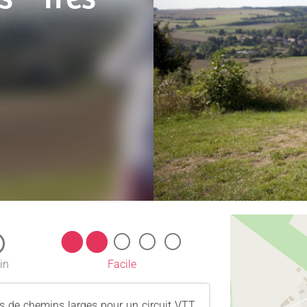
in
Facile
ns de chemins larges pour un circuit VTT