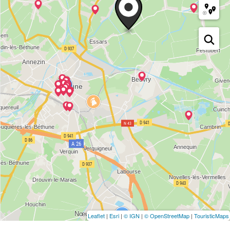
Leaflet
|
Esri
|
© IGN
|
© OpenStreetMap
|
TouristicMaps