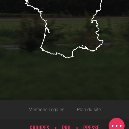
Mentions Légales
Plan du site
Description
Carte
GROUPES
PRO
PRESSE