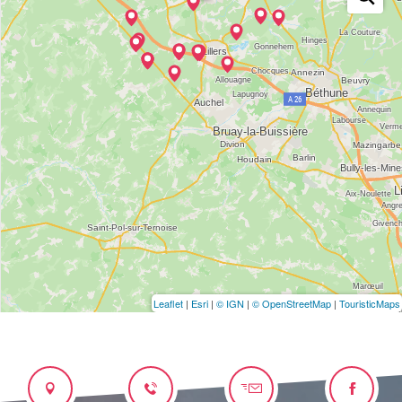
Leaflet
|
Esri
|
© IGN
|
© OpenStreetMap
|
TouristicMaps