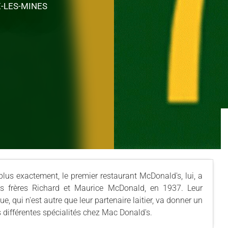
-LES-MINES
lus exactement, le premier restaurant McDonald's, lui, a
es frères Richard et Maurice McDonald, en 1937. Leur
, qui n'est autre que leur partenaire laitier, va donner un
s différentes spécialités chez Mac Donald's.