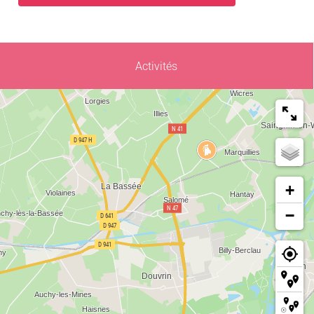
Activités
+
−