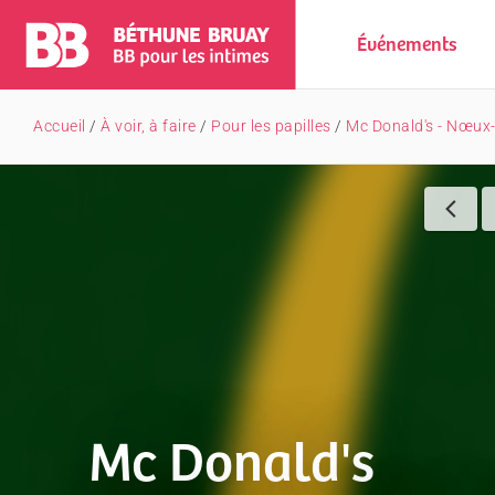
Événements
Accueil
/
À voir, à faire
/
Pour les papilles
/
Mc Donald's - Nœux-
Mc Donald's