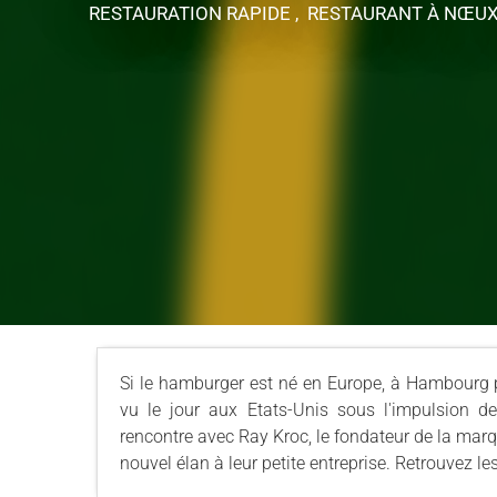
RESTAURATION RAPIDE , RESTAURANT
À NŒUX
Si le hamburger est né en Europe, à Hambourg p
vu le jour aux Etats-Unis sous l'impulsion d
rencontre avec Ray Kroc, le fondateur de la marque
nouvel élan à leur petite entreprise. Retrouvez le