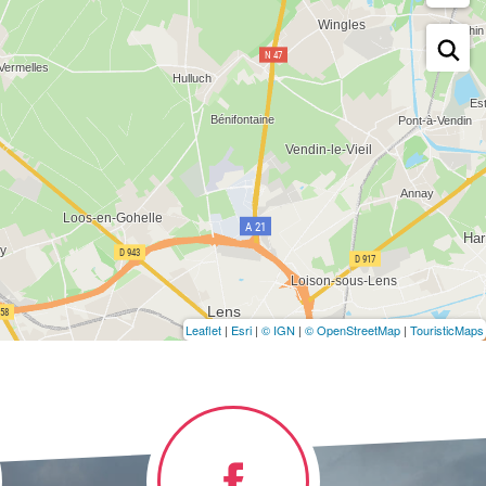
Leaflet
|
Esri
|
© IGN
|
© OpenStreetMap
|
TouristicMaps