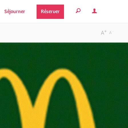
Séjourner
Réserver
+
-
A
A