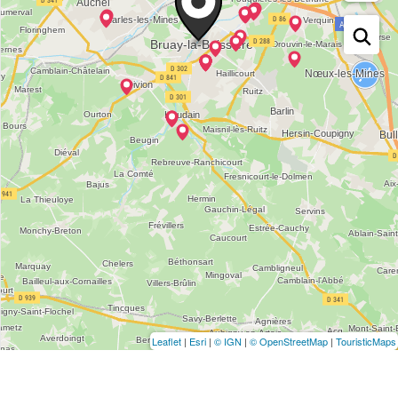
Leaflet
|
Esri
|
© IGN
|
© OpenStreetMap
|
TouristicMaps