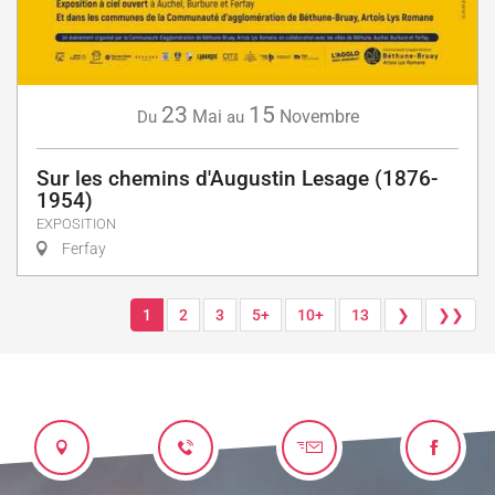
23
15
Mai
Novembre
Du
au
Sur les chemins d'Augustin Lesage (1876-
1954)
EXPOSITION
Ferfay
1
2
3
5+
10+
13
❯
❯❯