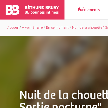
Événements
Accueil
/
À voir, à faire
/
En ce moment
/
Nuit de la chouette " 
Nuit de la chouett
Sortie nocturne"