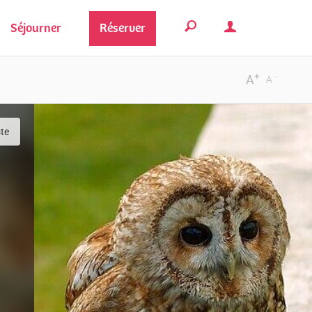
Séjourner
Réserver
+
-
A
A
ste