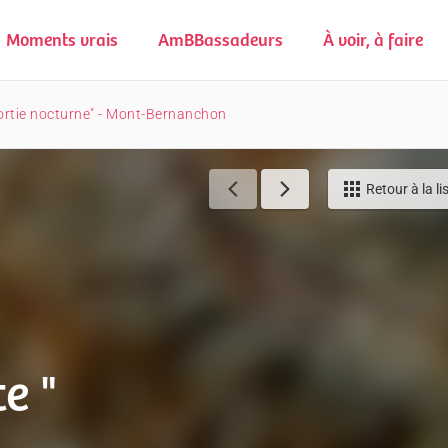
Moments vrais
AmBBassadeurs
À voir, à faire
Sortie nocturne" - Mont-Bernanchon
Retour à la li
e "