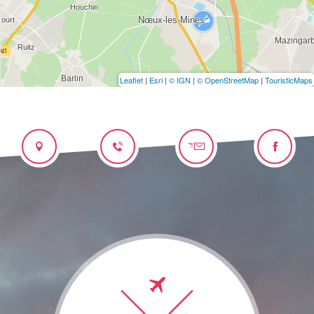
Leaflet
|
Esri
|
© IGN
|
© OpenStreetMap
|
TouristicMaps