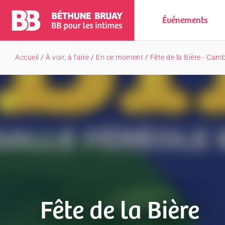
Événements
Accueil
/
À voir, à faire
/
En ce moment
/
Fête de la Bière - Cam
Fête de la Bière