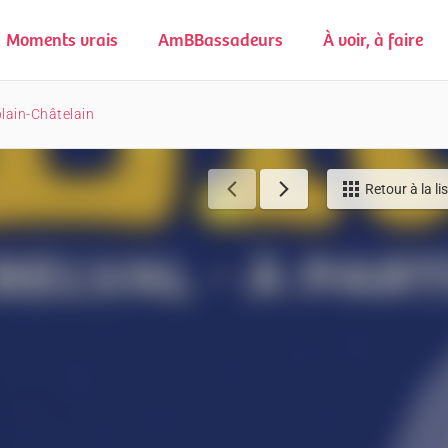
Moments vrais
AmBBassadeurs
À voir, à faire
blain-Châtelain
Retour à la li