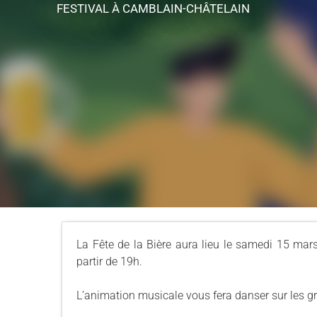
FESTIVAL
À CAMBLAIN-CHÂTELAIN
La Fête de la Bière aura lieu le samedi 15 mar
partir de 19h.
L’animation musicale vous fera danser sur les g