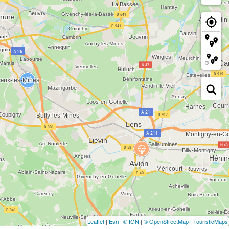
Leaflet
|
Esri
|
© IGN
|
© OpenStreetMap
|
TouristicMaps