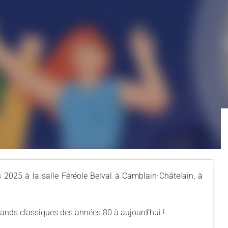
s 2025 à la salle Féréole Belval à Camblain-Châtelain, à
rands classiques des années 80 à aujourd’hui !