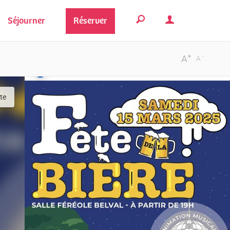
Séjourner
Réserver
+
-
A
A
ste