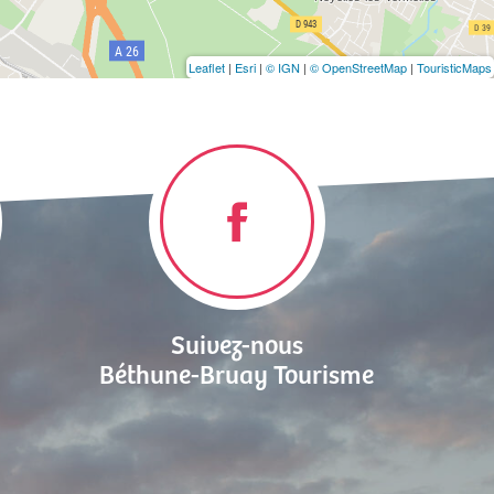
Leaflet
|
Esri
|
© IGN
|
© OpenStreetMap
|
TouristicMaps
Suivez-nous
Béthune-Bruay Tourisme