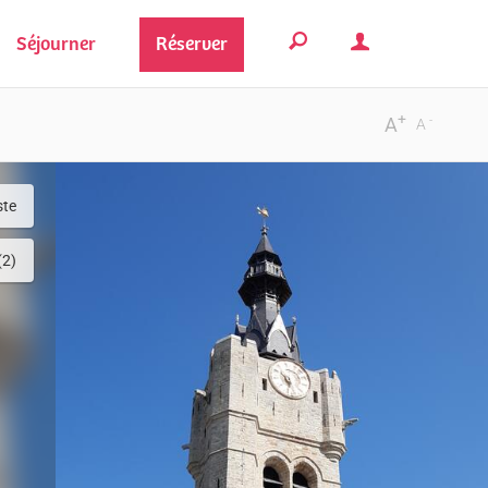
Séjourner
Réserver
+
-
A
A
ste
(2)