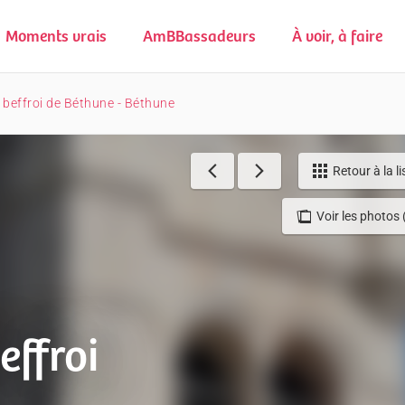
Moments vrais
AmBBassadeurs
À voir, à faire
u beffroi de Béthune - Béthune
Retour à la li
Voir les photos 
effroi