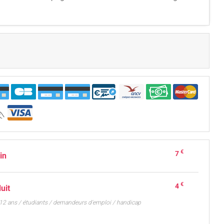
€
7
ein
€
4
duit
 12 ans / étudiants / demandeurs d'emploi / handicap