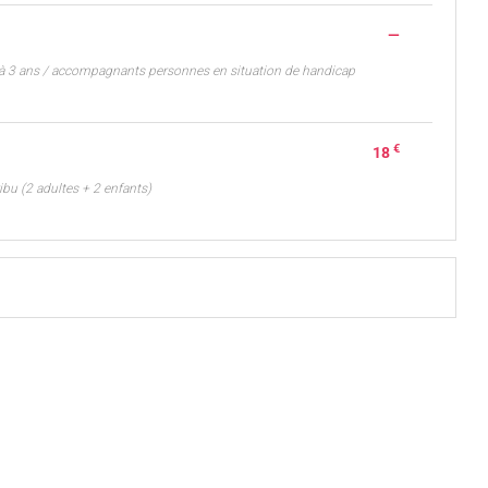
—
'à 3 ans / accompagnants personnes en situation de handicap
€
18
Tribu (2 adultes + 2 enfants)