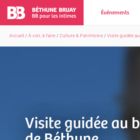
Événements
Accueil
/
À voir, à faire
/
Culture & Patrimoine
/
Visite guidée a
Visite guidée au b
de Béthune