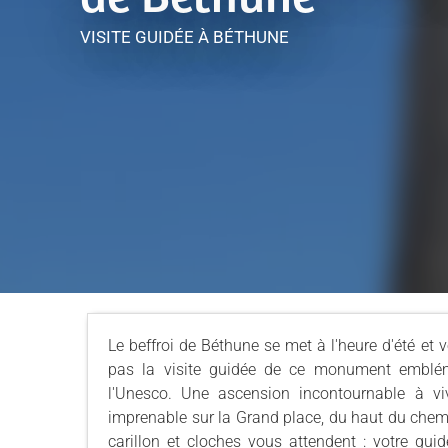
VISITE GUIDÉE
À BÉTHUNE
Le beffroi de Béthune se met à l'heure d'été et
pas la visite guidée de ce monument embléma
l'Unesco. Une ascension incontournable à vi
imprenable sur la Grand place, du haut du chemi
carillon et cloches vous attendent : votre gu