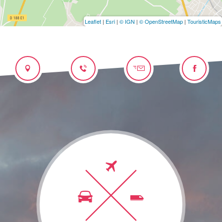
Leaflet
|
Esri
|
© IGN
|
© OpenStreetMap
|
TouristicMaps