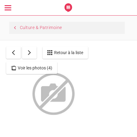
Toggle
navigation
Culture & Patrimoine
Retour à la liste
Voir les photos (4)