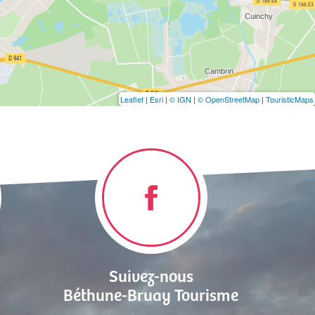
Leaflet
|
Esri
|
© IGN
|
© OpenStreetMap
|
TouristicMaps
Suivez-nous
Béthune-Bruay Tourisme