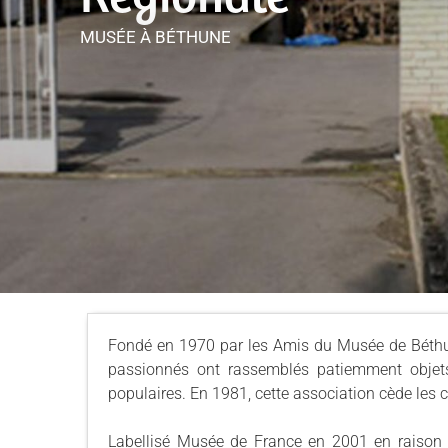
MUSÉE
À BÉTHUNE
Fondé en 1970 par les Amis du Musée de Béthune,
passionnés ont rassemblés patiemment objets
populaires. En 1981, cette association cède les co
Labellisé Musée de France en 2001 en raison d