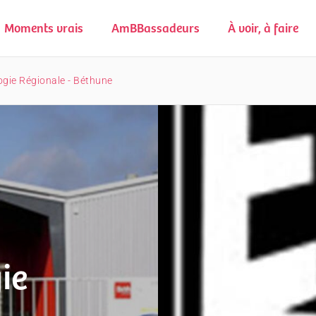
Moments vrais
AmBBassadeurs
À voir, à faire
gie Régionale - Béthune
ie