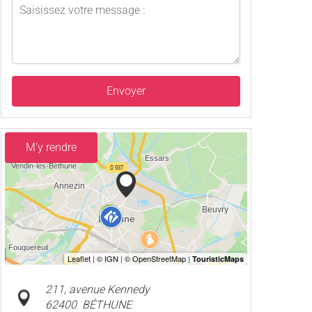
Envoyer
M'y rendre
211, avenue Kennedy
62400
BÉTHUNE