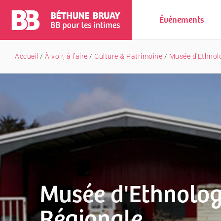
Événements
Accueil
/
À voir, à faire
/
Culture & Patrimoine
/
Musée d'Ethnolo
Musée d'Ethnolog
Régionale