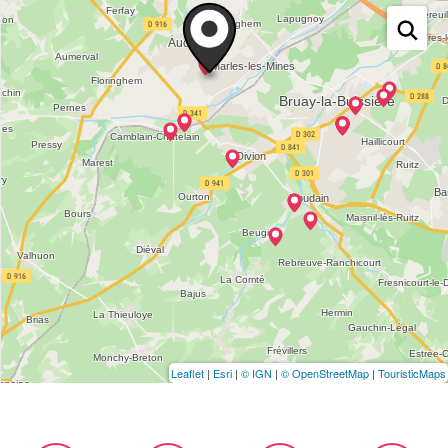
Leaflet
|
Esri
|
© IGN
|
© OpenStreetMap
|
TouristicMaps