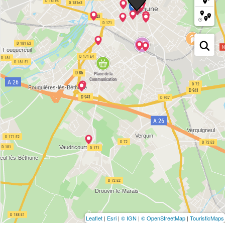
Leaflet
|
Esri
|
© IGN
|
© OpenStreetMap
|
TouristicMaps