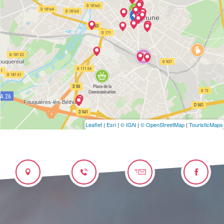
Leaflet
|
Esri
|
© IGN
|
© OpenStreetMap
|
TouristicMaps