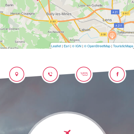
Leaflet
|
Esri
|
© IGN
|
© OpenStreetMap
|
TouristicMaps