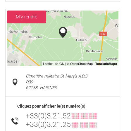
M'y rendre
Cimetière militaire St-Mary's A.D.S
D39
62138
HAISNES
Cliquez pour afficher le(s) numéro(s)
+33(0)3.21.52
▒▒ ▒▒ ▒▒
+33(0)3.21.25
▒▒ ▒▒ ▒▒