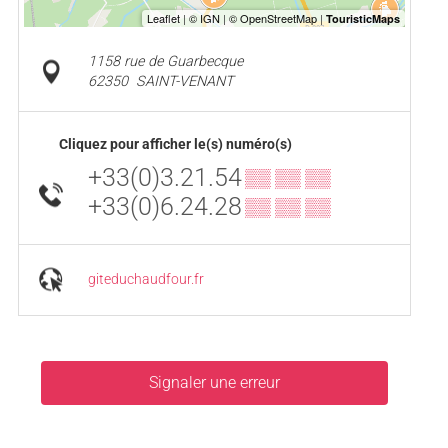
1158 rue de Guarbecque
62350
SAINT-VENANT
Cliquez pour afficher le(s) numéro(s)
+33(0)3.21.54
▒▒ ▒▒ ▒▒
+33(0)6.24.28
▒▒ ▒▒ ▒▒
giteduchaudfour.fr
Signaler une erreur