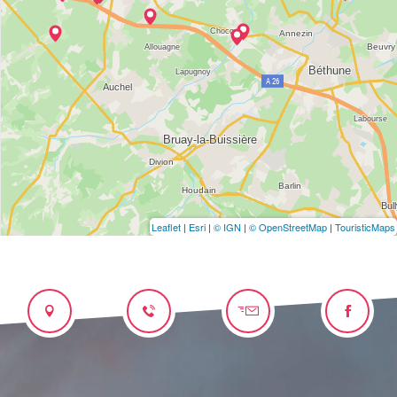
Leaflet
|
Esri
|
© IGN
|
© OpenStreetMap
|
TouristicMaps