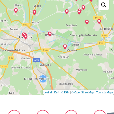
Leaflet
|
Esri
|
© IGN
|
© OpenStreetMap
|
TouristicMaps