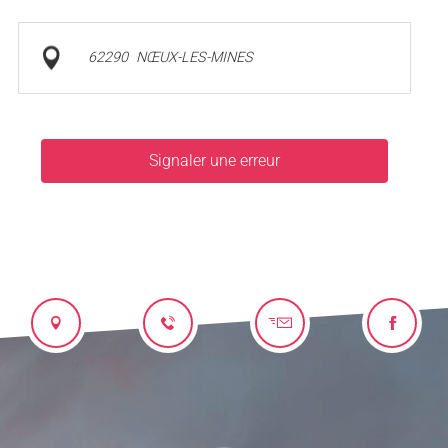
62290
NŒUX-LES-MINES
Signaler une erreur