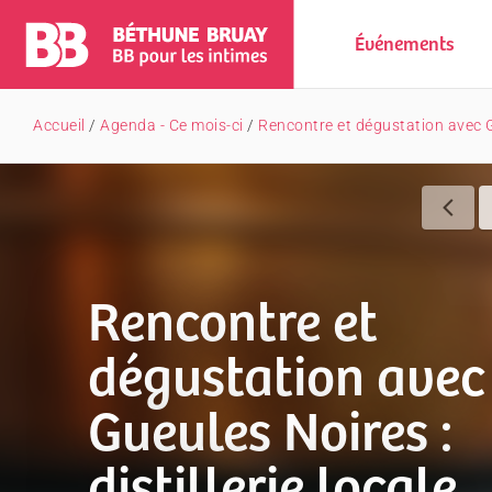
Événements
Accueil
/
Agenda - Ce mois-ci
/
Rencontre et dégustation avec Gu
Rencontre et
dégustation avec
Gueules Noires :
distillerie locale,