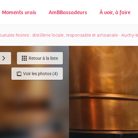
Moments vrais
AmBBassadeurs
À voir, à faire
eules Noires : distillerie locale, responsable et artisanale - Auchy-
Retour à la liste
Voir les photos (4)