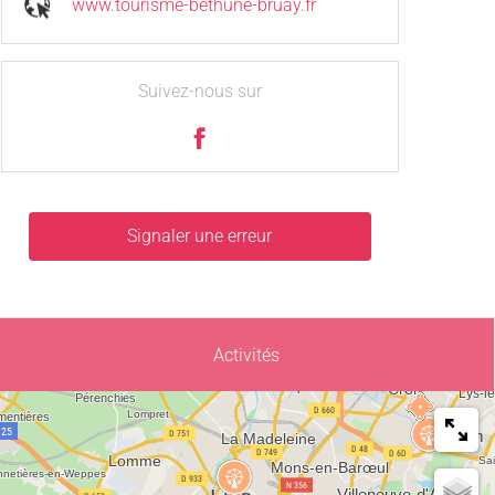
www.tourisme-bethune-bruay.fr
Suivez-nous sur
Signaler une erreur
Activités