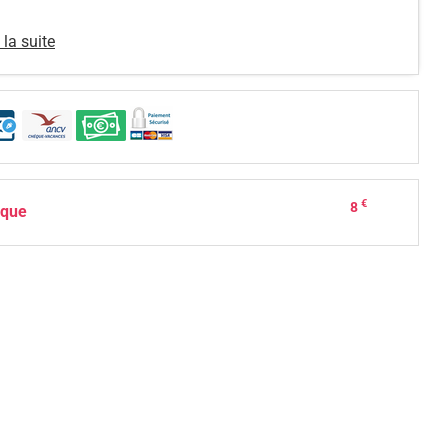
 la suite
€
8
ique