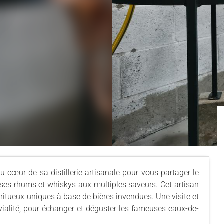
u cœur de sa distillerie artisanale pour vous partager le
r ses rhums et whiskys aux multiples saveurs. Cet artisan
iritueux uniques à base de bières invendues. Une visite et
vialité, pour échanger et déguster les fameuses eaux-de-