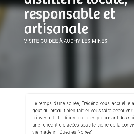
responsable et
artisanale
VISITE GUIDÉE
À AUCHY-LES-MINES
Le temps d'une soirée, Frédéric vous accueille a
goût du produit bien fait er vous faire découvri
réinvente la tradition locale en proposant des sp
une rencontre placées sous le signe de la convi
vie made in "Gueules Noires".