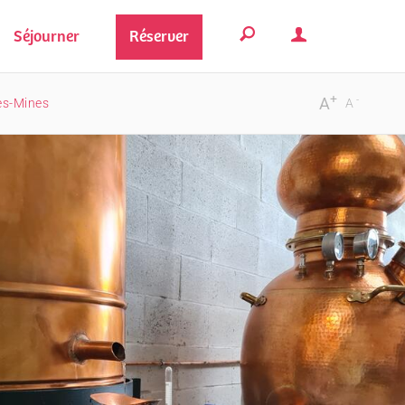
Séjourner
Réserver
+
-
A
les-Mines
A