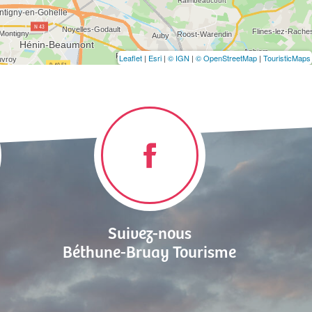
Leaflet
|
Esri
|
© IGN
|
© OpenStreetMap
|
TouristicMaps
Suivez-nous
Béthune-Bruay Tourisme