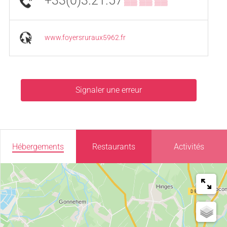
+33(0)3.21.57
▒▒ ▒▒ ▒▒
www.foyersruraux5962.fr
Signaler une erreur
Hébergements
Restaurants
Activités