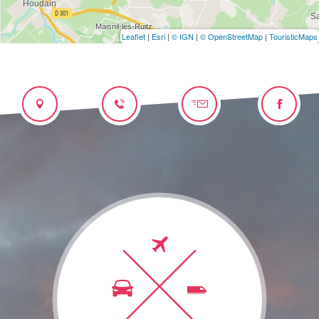
Leaflet
|
Esri
|
© IGN
|
© OpenStreetMap
|
TouristicMaps