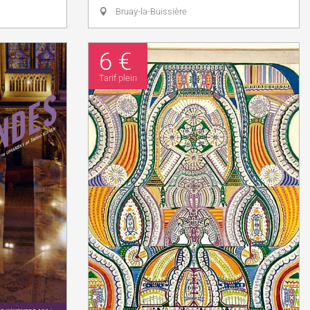
Bruay-la-Buissière
6 €
Tarif plein