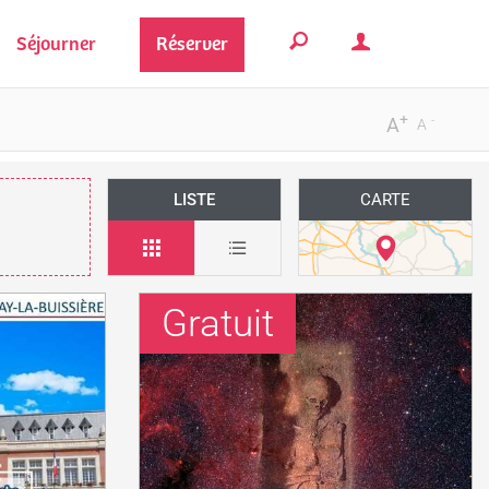
Séjourner
Réserver
+
-
A
A
LISTE
CARTE
Gratuit