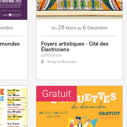
28
6
embre
Mars
Décembre
Du
au
s mondes
Foyers artistiques - Cité des
Électriciens
EXPOSITION
Bruay-la-Buissière
Gratuit