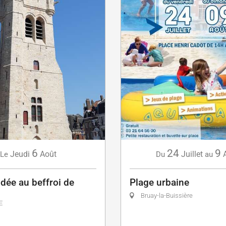
6
24
9
Jeudi
Août
Juillet
Le
Du
au
idée au beffroi de
Plage urbaine
Bruay-la-Buissière
E