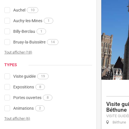
Auchel
10
Auchy-les-Mines
1
Billy-Berclau
1
Bruay-la-Buissière
14
Tout afficher (18)
TYPES
Visite guidée
19
Expositions
8
Portes ouvertes
8
Visite gu
Animations
2
Béthune
VISITE GUIDÉ
Tout afficher (6)
Béthune