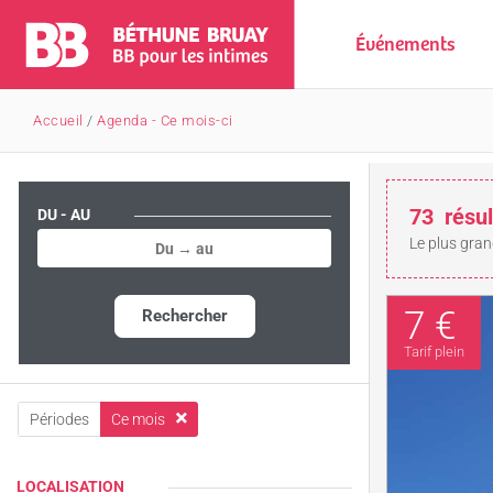
Événements
Accueil
/
Agenda - Ce mois-ci
73
résul
DU - AU
Le plus gran
7 €
Rechercher
Tarif plein
Périodes
Ce mois
LOCALISATION