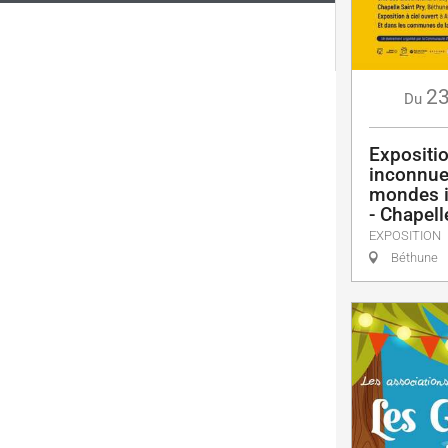
2
Du
Expositi
inconnue
mondes i
- Chapell
EXPOSITION
Béthune