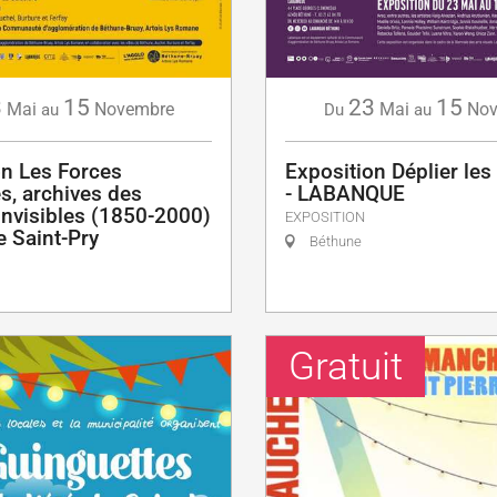
3
15
23
15
Mai
Novembre
Mai
Nov
au
Du
au
on Les Forces
Exposition Déplier le
s, archives des
- LABANQUE
nvisibles (1850-2000)
EXPOSITION
e Saint-Pry
Béthune
Gratuit