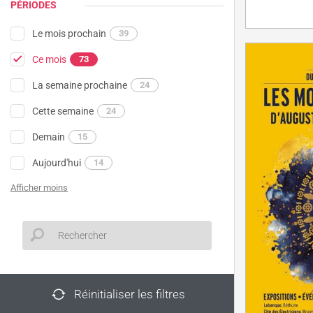
PÉRIODES
Le mois prochain
39
Ce mois
73
La semaine prochaine
24
Cette semaine
24
Demain
15
Aujourd'hui
14
Afficher moins
Réinitialiser les filtres