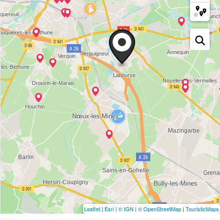
Leaflet
|
Esri
|
© IGN
|
© OpenStreetMap
|
TouristicMaps