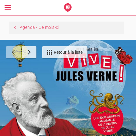
Toggle
navigation
Agenda - Ce mois-ci
Retour à la liste