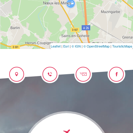
Leaflet
|
Esri
|
© IGN
|
© OpenStreetMap
|
TouristicMaps