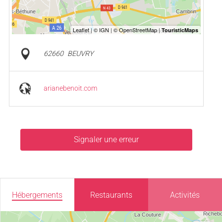
62660
BEUVRY
arianebenoit.com
Signaler une erreur
Hébergements
Restaurants
Activités