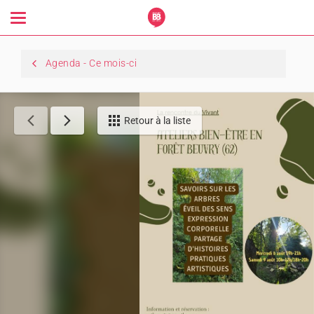
Toggle
navigation
Agenda - Ce mois-ci
Retour à la liste