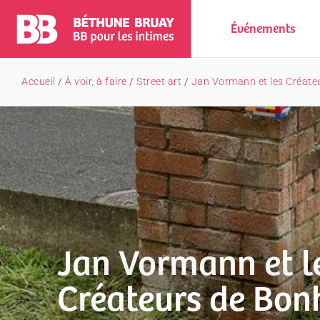
Événements
Accueil
/
À voir, à faire
/
Street art
/
Jan Vormann et les Créateu
Jan Vormann et l
Créateurs de Bon