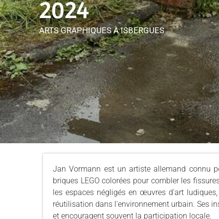
2024
ARTS GRAPHIQUES
À ISBERGUES
Jan Vormann est un artiste allemand connu pour
briques LEGO colorées pour combler les fissures
les espaces négligés en œuvres d'art ludiques,
réutilisation dans l'environnement urbain. Ses in
et encouragent souvent la participation locale.