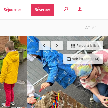
Séjourner
Réserver
+
-
A
A
Retour à la liste
Voir les photos (4)