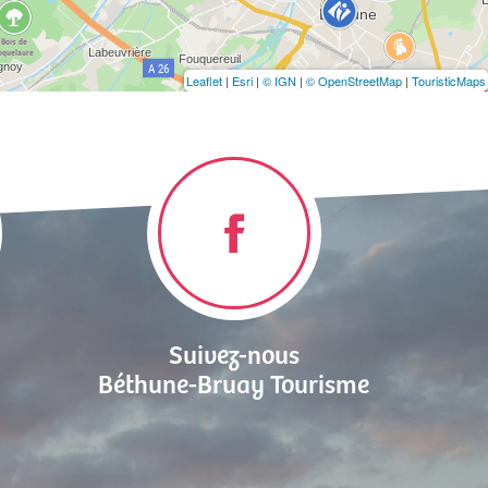
Leaflet
|
Esri
|
© IGN
|
© OpenStreetMap
|
TouristicMaps
Suivez-nous
Béthune-Bruay Tourisme