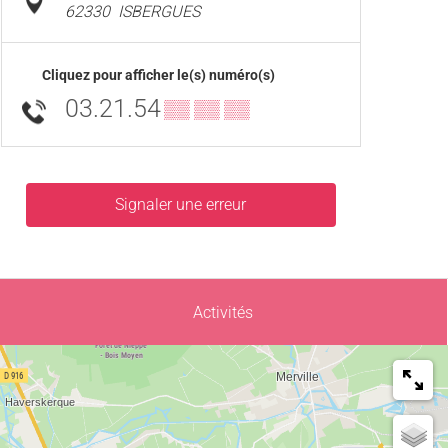
62330
ISBERGUES
Cliquez pour afficher le(s) numéro(s)
03.21.54
▒▒ ▒▒ ▒▒
Signaler une erreur
Activités