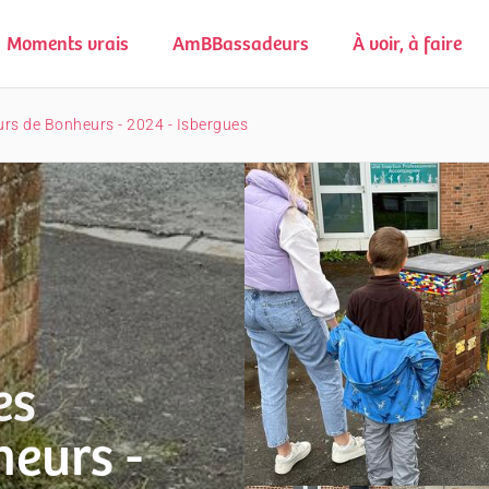
Moments vrais
AmBBassadeurs
À voir, à faire
rs de Bonheurs - 2024 - Isbergues
es
heurs -