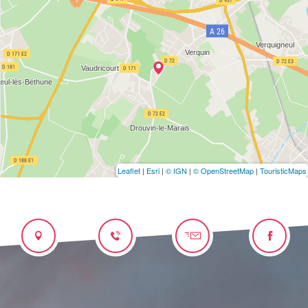
Leaflet
|
Esri
|
© IGN
|
© OpenStreetMap
|
TouristicMaps