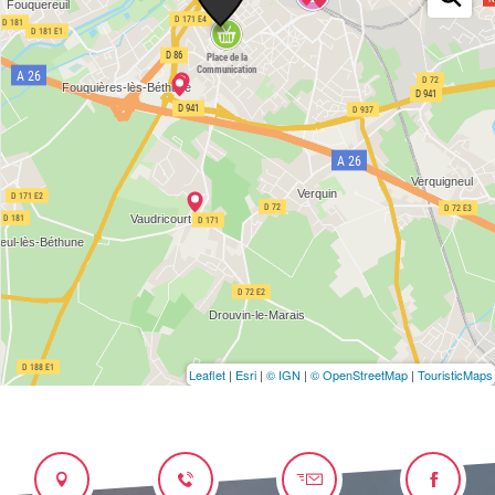
Leaflet
|
Esri
|
© IGN
|
© OpenStreetMap
|
TouristicMaps