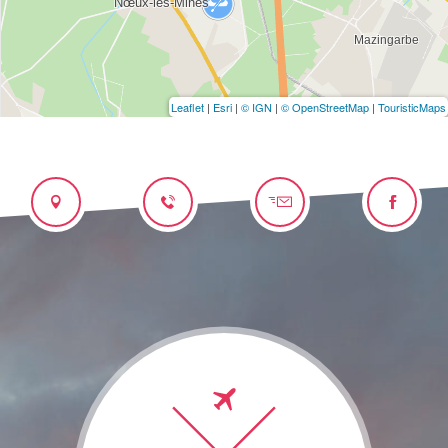
Leaflet
|
Esri
|
© IGN
|
© OpenStreetMap
|
TouristicMaps