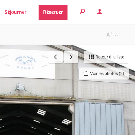
Séjourner
Réserver
+
-
A
A
Retour à la liste
Voir les photos (2)