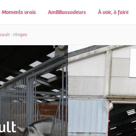
Moments vrais
AmBBassadeurs
À voir, à faire
cault - Hinges
ult