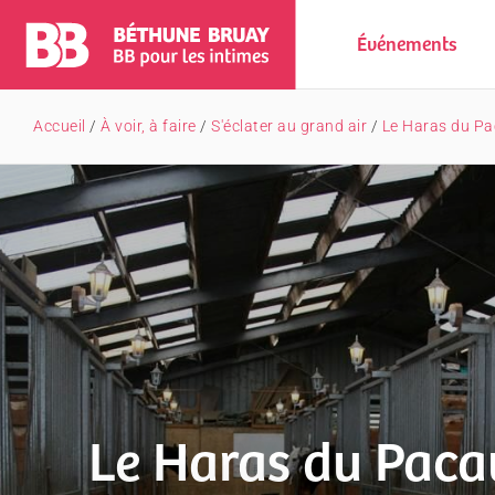
Événements
Accueil
/
À voir, à faire
/
S'éclater au grand air
/
Le Haras du Pa
Le Haras du Paca