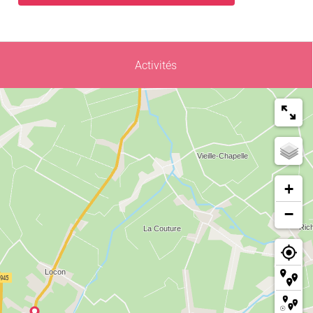
Activités
+
−