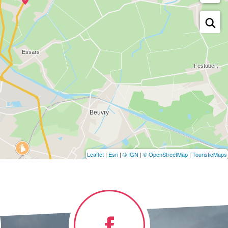
Leaflet
|
Esri
|
© IGN
|
© OpenStreetMap
|
TouristicMaps