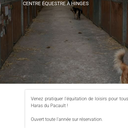
CENTRE ÉQUESTRE
À HINGES
Venez pratiquer l'équitation de loisirs pour t
Haras du Pacault !
Ouvert toute l'année sur réservation.