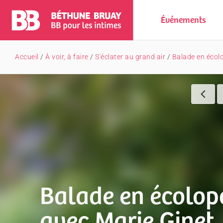
Événements
Accueil
/
À voir, à faire
/
S'éclater au grand air
/
Balade en écolo
Balade en écolop
avec Marie Ginet