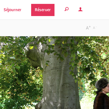
Séjourner
Réserver
+
-
A
A