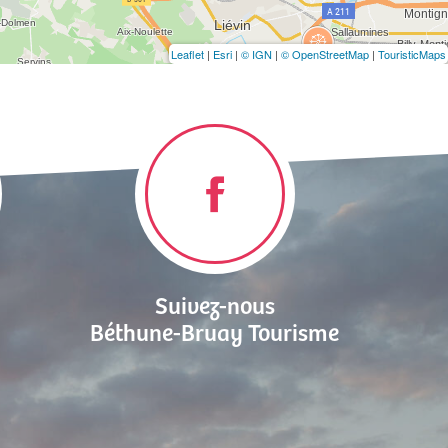
Leaflet
|
Esri
|
© IGN
|
© OpenStreetMap
|
TouristicMaps
Suivez-nous
Béthune-Bruay Tourisme