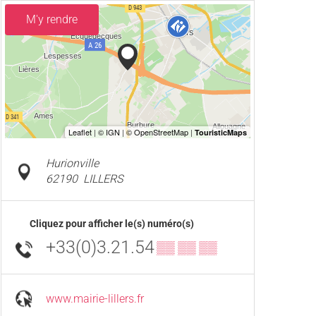
M'y rendre
Hurionville
62190
LILLERS
Cliquez pour afficher le(s) numéro(s)
+33(0)3.21.54
▒▒ ▒▒ ▒▒
www.mairie-lillers.fr