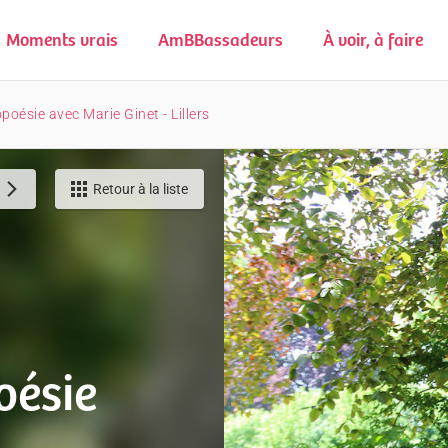
Moments vrais
AmBBassadeurs
À voir, à faire
poésie avec Marie Ginet - Lillers
Retour à la liste
oésie