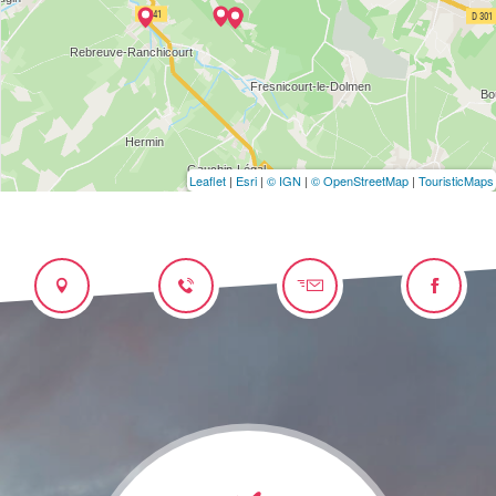
Leaflet
|
Esri
|
© IGN
|
© OpenStreetMap
|
TouristicMaps