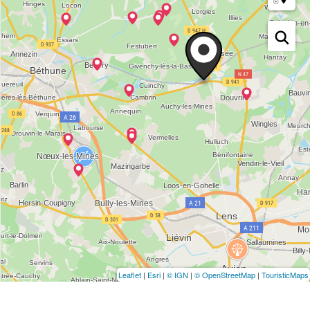
Leaflet
|
Esri
|
© IGN
|
© OpenStreetMap
|
TouristicMaps