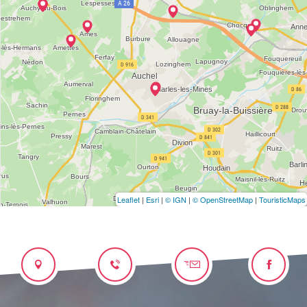
Leaflet
|
Esri
|
© IGN
|
© OpenStreetMap
|
TouristicMaps